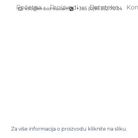
Početna
Proizvodi
Datoteke
Kon
info@m-box-eu.com
+385 (0)99 392 70 34
Elektronika
Za više informacija o proizvodu kliknite na sliku.