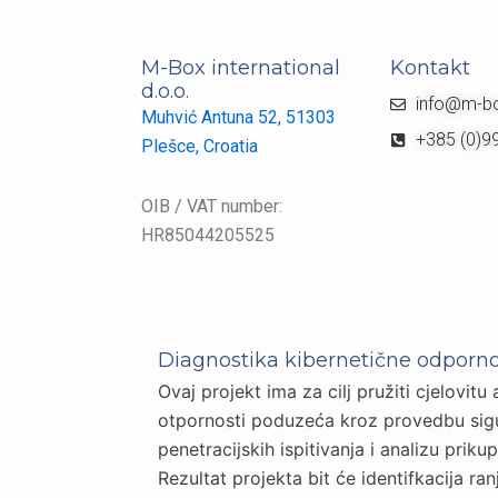
M-Box international
Kontakt
d.o.o.
info@m-b
Muhvić Antuna 52, 51303
+385 (0)9
Plešce, Croatia
OIB / VAT number:
HR85044205525
10.020,00 €
Diagnostika kibernetične odporno
EU funding
Ovaj projekt ima za cilj pružiti cjelovitu
otpornosti poduzeća kroz provedbu sigu
16.700,00 €
penetracijskih ispitivanja i analizu priku
Total budget
Rezultat projekta bit će identifkacija ra