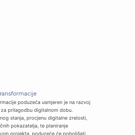
transformacije
formacije poduzeća usmjeren je na razvoj
 za prilagodbu digitalnom dobu.
og stanja, procjenu digitalne zrelosti,
učnih pokazatelja, te planiranje
kom projekta, poduzeće će poboljšati