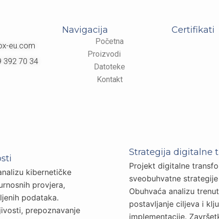
Navigacija
Certifikati
Početna
ox-eu.com
Proizvodi
9 392 70 34
Datoteke
Kontakt
7.200,00 €
Strategija digitalne 
sti
EU funding
Projekt digitalne trans
 analizu kibernetičke
sveobuhvatne strategije
rnosnih provjera,
12.000,00 €
Obuhvaća analizu trenutn
pljenih podataka.
Total budget
postavljanje ciljeva i klj
njivosti, prepoznavanje
implementacije. Završet